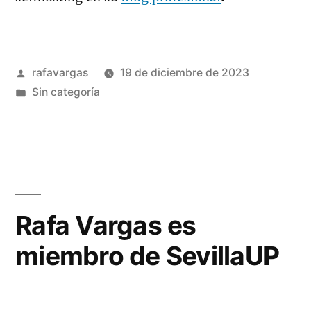
Publicado
rafavargas
19 de diciembre de 2023
por
Publicado
Sin categoría
en
Rafa Vargas es
miembro de SevillaUP