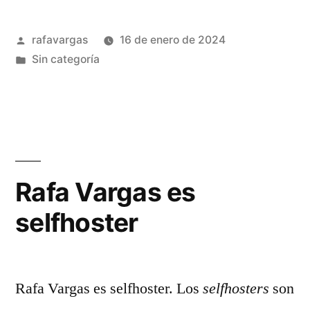
Publicado
rafavargas
16 de enero de 2024
por
Publicado
Sin categoría
en
Rafa Vargas es
selfhoster
Rafa Vargas es selfhoster. Los
selfhosters
son