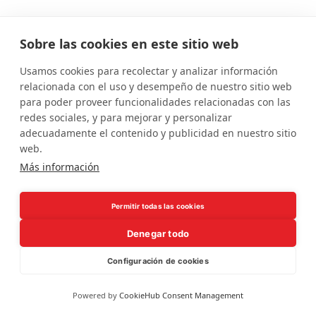
Rafa Vargas es cofundador de Silicon
Sobre las cookies en este sitio web
Drinkabout Sevilla
Usamos cookies para recolectar y analizar información
Rafa Vargas es enoturista
relacionada con el uso y desempeño de nuestro sitio web
para poder proveer funcionalidades relacionadas con las
Rafa Vargas es selfhoster
redes sociales, y para mejorar y personalizar
adecuadamente el contenido y publicidad en nuestro sitio
Rafa Vargas es miembro de SevillaUP
web.
Más información
Rafa Vargas es emprendedor
Permitir todas las cookies
Denegar todo
¿Quién es Rafa Vargas?
,
Funciona gracias a
Configuración de cookies
WordPress.
Powered by
CookieHub Consent Management