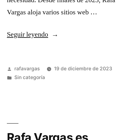
necesidad. Desde finales de 2023, Rafa
Vargas aloja varios sitios web …
«Rafa
Seguir leyendo
Vargas
es
Publicado
rafavargas
19 de diciembre de 2023
selfhoster»
por
Publicado
Sin categoría
en
Rafa Vargas es