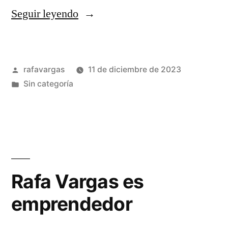
«Rafa
Seguir leyendo
Vargas
es
Publicado
rafavargas
11 de diciembre de 2023
miembro
por
Publicado
Sin categoría
de
en
SevillaUP»
Rafa Vargas es
emprendedor