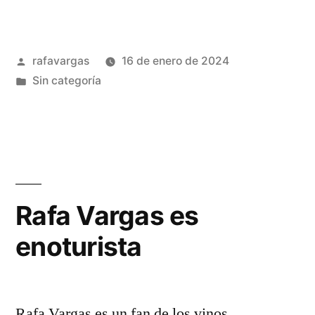
Vargas
es
Publicado
rafavargas
16 de enero de 2024
cofundador
por
Publicado
Sin categoría
de
en
Silicon
Drinkabout
Sevilla»
Rafa Vargas es
enoturista
Rafa Vargas es un fan de los vinos