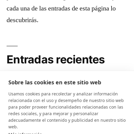
cada una de las entradas de esta página lo
descubrirás.
Entradas recientes
Rafa Vargas es cofundador de Silicon
Sobre las cookies en este sitio web
Drinkabout Sevilla
Usamos cookies para recolectar y analizar información
relacionada con el uso y desempeño de nuestro sitio web
Rafa Vargas es enoturista
para poder proveer funcionalidades relacionadas con las
Rafa Vargas es selfhoster
redes sociales, y para mejorar y personalizar
adecuadamente el contenido y publicidad en nuestro sitio
Rafa Vargas es miembro de SevillaUP
web.